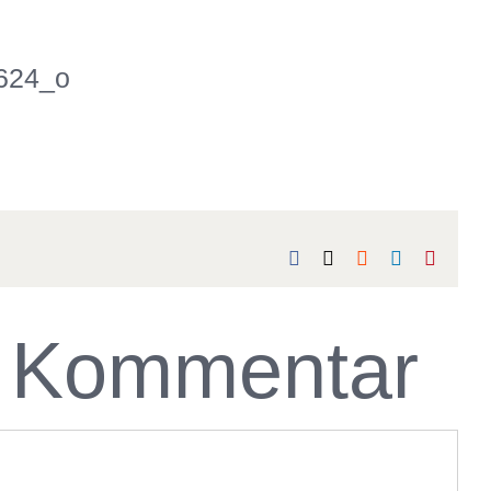
624_o
Facebook
X
Reddit
LinkedIn
Pintere
n Kommentar