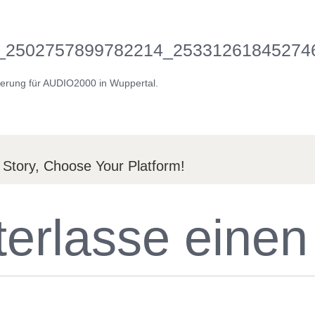
_2502757899782214_25331261845274
 Story, Choose Your Platform!
terlasse eine