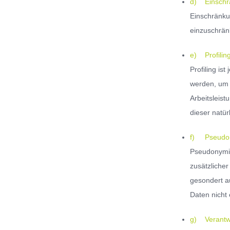
d) Einschrä
Einschränku
einzuschrän
e) Profilin
Profiling i
werden, um 
Arbeitsleist
dieser natü
f) Pseudon
Pseudonymis
zusätzliche
gesondert a
Daten nicht 
g) Verantwor