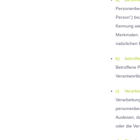
Personenbezo
Person“) bez
Kennung wie
Merkmalen, d
natürlichen 
b) betroff
Betroffene P
Verantwortli
c) Verarbe
Verarbeitun
personenbez
Auslesen, d
oder die Ve