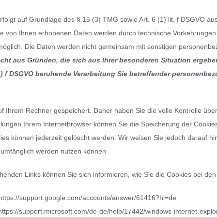
erfolgt auf Grundlage des § 15 (3) TMG sowie Art. 6 (1) lit. f DSGVO 
se von Ihnen erhobenen Daten werden durch technische Vorkehrungen p
möglich. Die Daten werden nicht gemeinsam mit sonstigen personenbe
cht aus Gründen, die sich aus Ihrer besonderen Situation ergeben
 (1) f DSGVO beruhende Verarbeitung Sie betreffender personenbe
f Ihrem Rechner gespeichert. Daher haben Sie die volle Kontrolle üb
ellungen Ihrem Internetbrowser können Sie die Speicherung der Cookies
es können jederzeit gelöscht werden. Wir weisen Sie jedoch darauf hin
llumfänglich werden nutzen können.
enden Links können Sie sich informieren, wie Sie die Cookies bei den
https://support.google.com/accounts/answer/61416?hl=de
https://support.microsoft.com/de-de/help/17442/windows-internet-expl