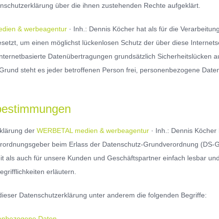
enschutzerklärung über die ihnen zustehenden Rechte aufgeklärt.
ien & werbeagentur
· Inh.: Dennis Köcher hat als für die Verarbeitun
zt, um einen möglichst lückenlosen Schutz der über diese Internetse
ternetbasierte Datenübertragungen grundsätzlich Sicherheitslücken au
Grund steht es jeder betroffenen Person frei, personenbezogene Daten 
sbestimmungen
klärung der
WERBETAL medien & werbeagentur
· Inh.: Dennis Köcher 
Verordnungsgeber beim Erlass der Datenschutz-Grundverordnung (DS-
keit als auch für unsere Kunden und Geschäftspartner einfach lesbar un
grifflichkeiten erläutern.
dieser Datenschutzerklärung unter anderem die folgenden Begriffe:
nbezogene Daten