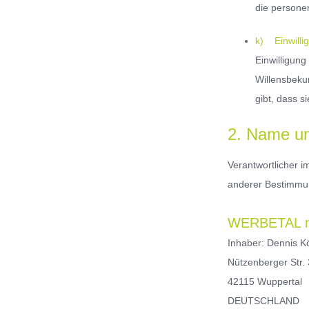
die persone
k) Einwilli
Einwilligung
Willensbeku
gibt, dass s
2. Name un
Verantwortlicher 
anderer Bestimmun
WERBETAL m
Inhaber: Dennis K
Nützenberger Str.
42115 Wuppertal
DEUTSCHLAND