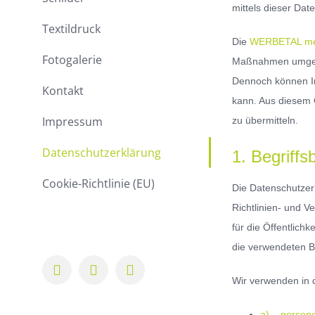
mittels dieser Dat
Textildruck
Die
WERBETAL med
Fotogalerie
Maßnahmen umgeset
Dennoch können In
Kontakt
kann. Aus diesem 
Impressum
zu übermitteln.
Datenschutzerklärung
1. Begriff
Cookie-Richtlinie (EU)
Die Datenschutzer
Richtlinien- und 
für die Öffentlich
die verwendeten Be
Facebook
Instagram
LinkedIn
Wir verwenden in 
a) persone