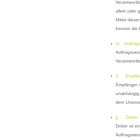
Verantwortli
allein oder
Mittel dies
können die 
h) Auftrags
Auftragsvera
Verantwortli
i) Empfän
Empfänger i
unabhängig 
dem Unionsr
j) Dritter
Dritter ist 
Auftragsvera