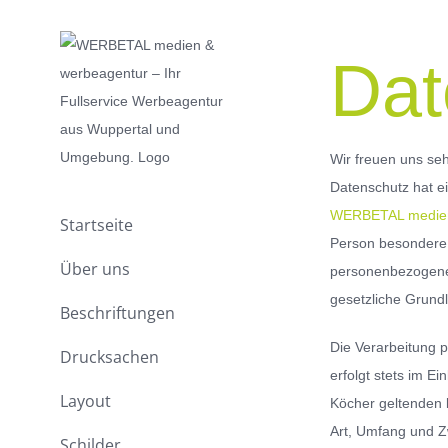
Zum
Inhalt
Dat
springen
Wir freuen uns se
Datenschutz hat e
WERBETAL medien
Startseite
Person besondere 
Über uns
personenbezogener
gesetzliche Grundl
Beschriftungen
Die Verarbeitung 
Drucksachen
erfolgt stets im 
Layout
Köcher geltenden 
Art, Umfang und Z
Schilder