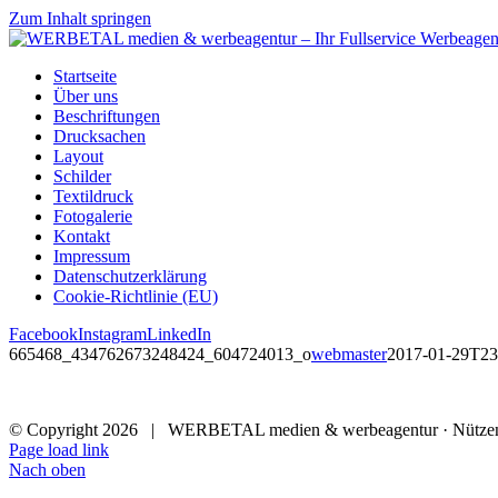
Zum Inhalt springen
Startseite
Über uns
Beschriftungen
Drucksachen
Layout
Schilder
Textildruck
Fotogalerie
Kontakt
Impressum
Datenschutzerklärung
Cookie-Richtlinie (EU)
Facebook
Instagram
LinkedIn
665468_434762673248424_604724013_o
webmaster
2017-01-29T23
© Copyright
2026 | WERBETAL medien & werbeagentur · Nützenber
Page load link
Nach oben